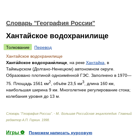
Словарь "География России"
Хантайское водохранилище
Толкование
Перевод
Хантайское водохранилище
Ханта́йское водохрани́лище
, на реке
Хантайка
, в
Таймырском (Долгано-Ненецком) автономном округе.
Образовано плотиной одноимённой ГЭС. Заполнено в 1970—
2
3
75. Площадь 1561 км
, объём 23,5 км
, длина 160 км,
наибольшая ширина 9 км. Многолетнее регулирование стока;
колебания уровня до 13 м.
Словарь "География России". - М.: Большая Российская энциклопедия
.
Главный
редактор А.П. Горкин
.
1998
.
Игры ⚽
Поможем написать курсовую