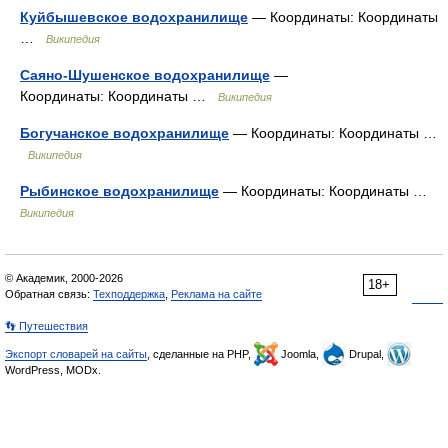
Куйбышевское водохранилище
— Координаты: Координаты
…
Википедия
Саяно-Шушенское водохранилище
—
Координаты: Координаты …
Википедия
Богучанское водохранилище
— Координаты: Координаты …
Википедия
Рыбинское водохранилище
— Координаты: Координаты …
Википедия
© Академик, 2000-2026
18+
Обратная связь:
Техподдержка
,
Реклама на сайте
👣 Путешествия
Экспорт словарей на сайты
, сделанные на PHP,
Joomla,
Drupal,
WordPress, MODx.